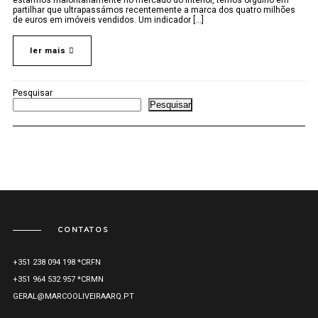
estarmos maioritariamente no mercado do interior, temos orgulho em
partilhar que ultrapassámos recentemente a marca dos quatro milhões
de euros em imóveis vendidos. Um indicador [...]
ler mais
Pesquisar
Pesquisar
CONTATOS
+351 238 094 198 *CRFN
+351 964 532 957 *CRMN
GERAL@MARCOOLIVEIRAARQ.PT