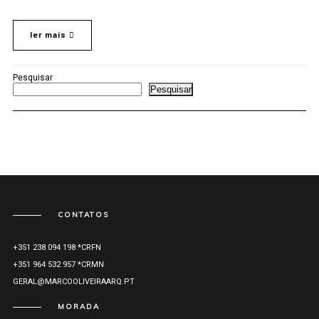
ler mais
Pesquisar
Pesquisar
CONTATOS
+351 238 094 198 *CRFN
+351 964 532 957 *CRMN
GERAL@MARCOOLIVEIRAARQ.PT
MORADA