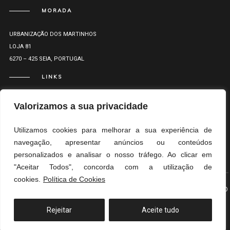
MORADA
URBANIZAÇÃO DOS MARTINHOS
LOJA 81
6270 – 425 SEIA, PORTUGAL
LINKS
Valorizamos a sua privacidade
Utilizamos cookies para melhorar a sua experiência de
navegação, apresentar anúncios ou conteúdos
&
&
RL
PP
LR
personalizados e analisar o nosso tráfego. Ao clicar em
"Aceitar Todos", concorda com a utilização de
cookies.
Política de Cookies
© MARCO OLIVEIRA ARQUITETOS
TOPO
Rejeitar
Aceite tudo
Translate