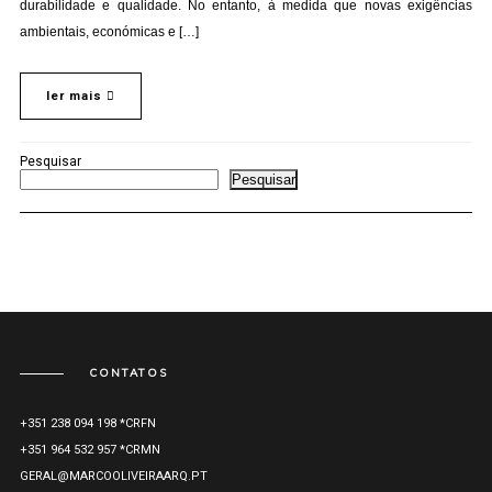
durabilidade e qualidade. No entanto, à medida que novas exigências
ambientais, económicas e […]
ler mais
Pesquisar
Pesquisar
CONTATOS
+351 238 094 198 *CRFN
+351 964 532 957 *CRMN
GERAL@MARCOOLIVEIRAARQ.PT