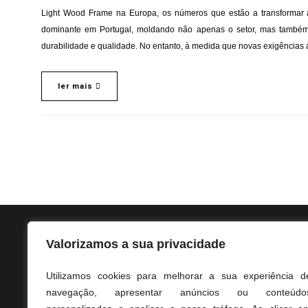
Light Wood Frame na Europa, os números que estão a transformar 
dominante em Portugal, moldando não apenas o setor, mas também a
durabilidade e qualidade. No entanto, à medida que novas exigências
ler mais
Valorizamos a sua privacidade
CONTATOS
MORADA
Utilizamos cookies para melhorar a sua experiência d
navegação, apresentar anúncios ou conteúdo
+351 238 094 198 *CRFN
URBANIZAÇÃO DOS