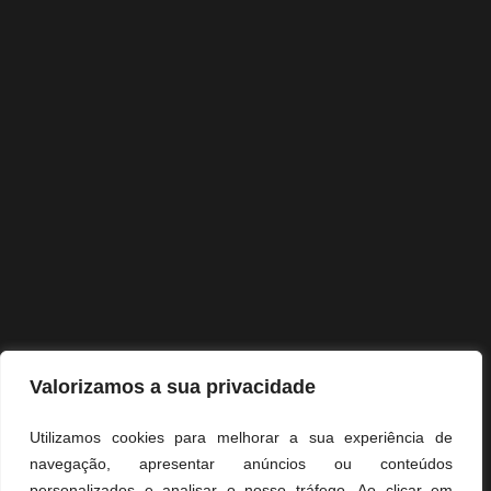
CONTATOS
+351 238 094 198 *CRFN
+351 964 532 957 *CRMN
GERAL@MARCOOLIVEIRAARQ.PT
MORADA
URBANIZAÇÃO DOS MARTINHOS
LOJA 81
6270 – 425 SEIA, PORTUGAL
LINKS
Valorizamos a sua privacidade
Utilizamos cookies para melhorar a sua experiência de
navegação, apresentar anúncios ou conteúdos
&
&
RL
PP
LR
personalizados e analisar o nosso tráfego. Ao clicar em