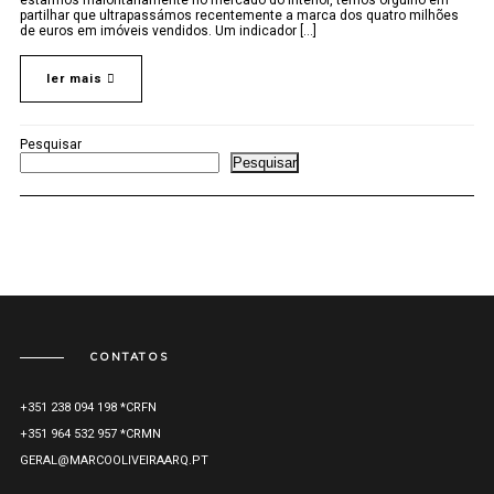
estarmos maioritariamente no mercado do interior, temos orgulho em
partilhar que ultrapassámos recentemente a marca dos quatro milhões
de euros em imóveis vendidos. Um indicador [...]
ler mais
Pesquisar
Pesquisar
CONTATOS
+351 238 094 198 *CRFN
+351 964 532 957 *CRMN
GERAL@MARCOOLIVEIRAARQ.PT