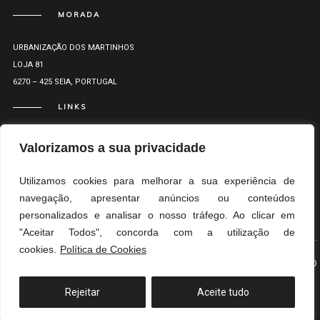
MORADA
URBANIZAÇÃO DOS MARTINHOS
LOJA 81
6270 – 425 SEIA, PORTUGAL
LINKS
Valorizamos a sua privacidade
Utilizamos cookies para melhorar a sua experiência de
navegação, apresentar anúncios ou conteúdos
&
&
RL
PP
LR
personalizados e analisar o nosso tráfego. Ao clicar em
"Aceitar Todos", concorda com a utilização de
cookies.
Política de Cookies
© MARCO OLIVEIRA ARQUITETOS
TOPO
Rejeitar
Aceite tudo
Translate