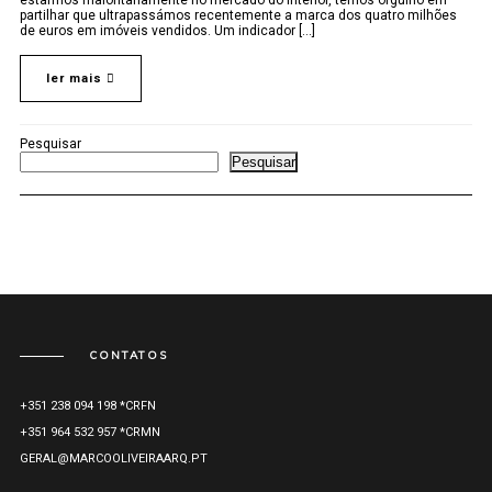
estarmos maioritariamente no mercado do interior, temos orgulho em
partilhar que ultrapassámos recentemente a marca dos quatro milhões
de euros em imóveis vendidos. Um indicador [...]
ler mais
Pesquisar
Pesquisar
CONTATOS
+351 238 094 198 *CRFN
+351 964 532 957 *CRMN
GERAL@MARCOOLIVEIRAARQ.PT