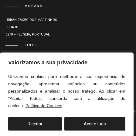
MORADA
URBANIZAÇÃO DOS MARTINHOS
LOJA 81
6270 – 425 SEIA, PORTUGAL
LINKS
Valorizamos a sua privacidade
Utilizamos cookies para melhorar a sua experiência de
navegação, apresentar anúncios ou conteúdos
&
&
RL
PP
LR
personalizados e analisar o nosso tráfego. Ao clicar em
"Aceitar Todos", concorda com a utilização de
cookies.
Política de Cookies
© MARCO OLIVEIRA ARQUITETOS
TOPO
Rejeitar
Aceite tudo
Translate