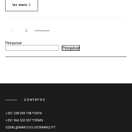
ler mais
1
2
Pesquisar
Pesquisar
CONTATOS
+351 238 094 198 *CRFN
+351 964 532 957 *CRMN
GERAL@MARCOOLIVEIRAARQ.PT