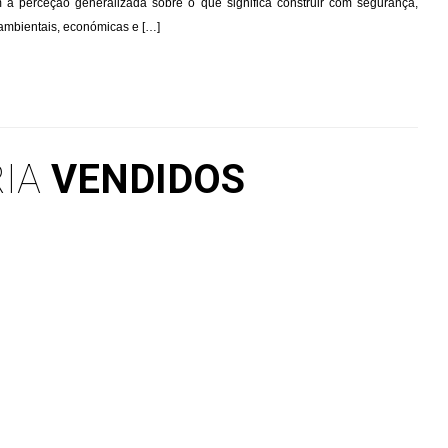
 perceção generalizada sobre o que significa construir com segurança,
 ambientais, económicas e […]
RIA
VENDIDOS