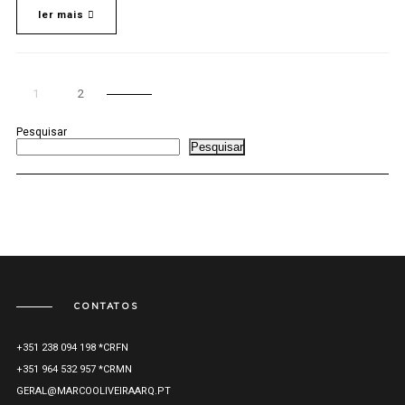
ler mais
1
2
Pesquisar
Pesquisar
CONTATOS
+351 238 094 198 *CRFN
+351 964 532 957 *CRMN
GERAL@MARCOOLIVEIRAARQ.PT