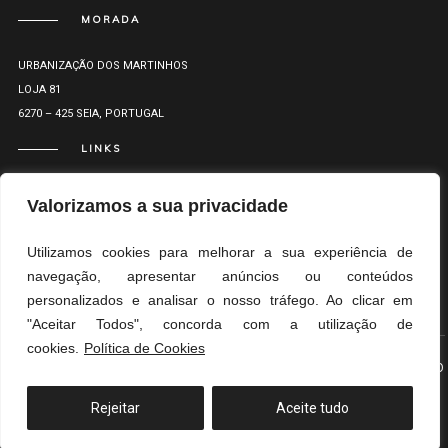
MORADA
URBANIZAÇÃO DOS MARTINHOS
LOJA 81
6270 – 425 SEIA, PORTUGAL
LINKS
Valorizamos a sua privacidade
Utilizamos cookies para melhorar a sua experiência de
navegação, apresentar anúncios ou conteúdos
&
&
RL
PP
LR
personalizados e analisar o nosso tráfego. Ao clicar em
"Aceitar Todos", concorda com a utilização de
cookies.
Política de Cookies
© MARCO OLIVEIRA ARQUITETOS
TOPO
Rejeitar
Aceite tudo
Translate