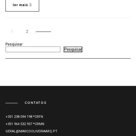
ler mais
1
2
Pesquisar
Pesquisar
CONTATOS
+351 238 094 198 *CRFN
+351 964 532 957 *CRMN
GERAL@MARCOOLIVEIRAARQ.PT