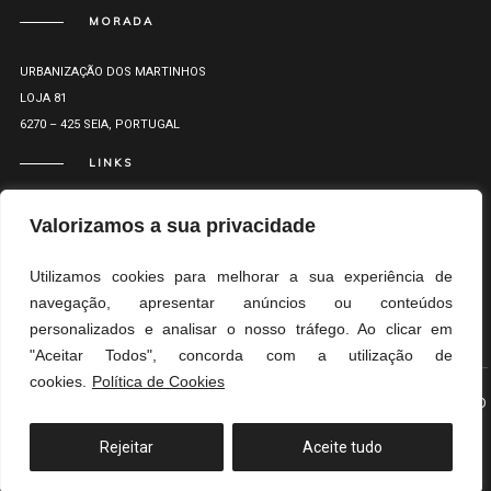
MORADA
URBANIZAÇÃO DOS MARTINHOS
LOJA 81
6270 – 425 SEIA, PORTUGAL
LINKS
Valorizamos a sua privacidade
Utilizamos cookies para melhorar a sua experiência de
navegação, apresentar anúncios ou conteúdos
&
&
RL
PP
LR
personalizados e analisar o nosso tráfego. Ao clicar em
"Aceitar Todos", concorda com a utilização de
cookies.
Política de Cookies
© MARCO OLIVEIRA ARQUITETOS
TOPO
Rejeitar
Aceite tudo
Translate